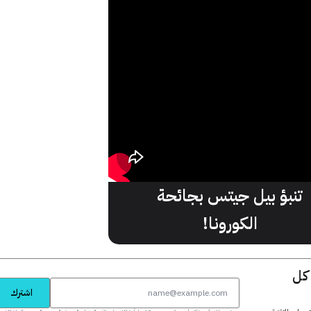
تنبؤ بيل جيتس بجائحة
الكورونا!
 كل
اشترك