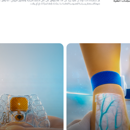
جدات التقنية
عبر تسجيلك، أنت تؤكد أن عمرك يزيد عن 18 عاماً وتوافق على تلقي النشرات البريدية والمحتوى الترويجي، كما تواف
شروط الاستخدام وسياسة الخصوصية الخاصة بنا. يمكنك إلغاء اشتراكك في أي وقت.