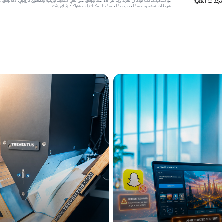
جدات التقنية
عبر تسجيلك، أنت تؤكد أن عمرك يزيد عن 18 عاماً وتوافق على تلقي النشرات البريدية والمحتوى الترويجي، كما تواف
شروط الاستخدام وسياسة الخصوصية الخاصة بنا. يمكنك إلغاء اشتراكك في أي وقت.