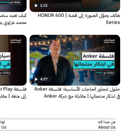
2:22
هاتف يحوّل الصورة إلى قصة | HONOR 600
كيف تعيد سامس
Series
الجديدة
4:57
حلول تتجاوز الحاجات الأساسية: فلسفة Anker
في ابتكار منتجاتها | مقابلة مع شركة Anker
إلى متعة | مقابلة
عن مينا تك
توا
 Us
About Us