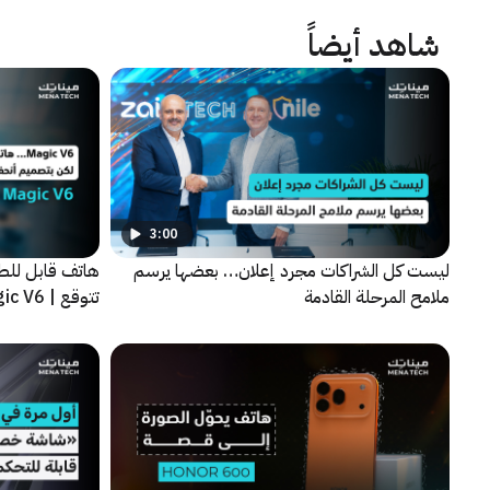
شاهد أيضاً
3:00
ليست كل الشراكات مجرد إعلان… بعضها يرسم
هاتف قابل للط
ملامح المرحلة القادمة
تتوقع | HONOR Magic V6