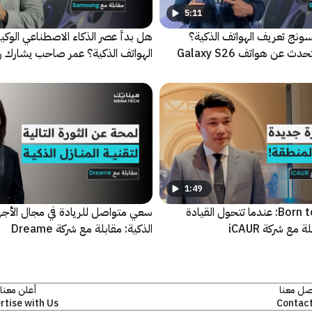
5:11
ونج تعريف الهواتف الذكية؟
هل بدأ عصر الذكاء الاصطناعي الوكي
محمد عزاوي يتحدث عن هواتف Galaxy S26
الهواتف الذكية؟ عمر صاحب يشارك ر
سامسونج
1:49
فلسفة Born to Play: عندما تتحول القيادة
سعي متواصل للريادة في مجال الأجهز
 مع شركة iCAUR
الذكية: مقابلة مع شركة Dreame
صل معنا
أعلن معنا
rtise with Us
Contact