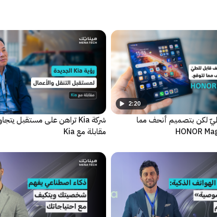
2:20
يّ لكن بتصميم أنحف مما
شركة Kia تراهن على مستقبل يتجا
مقابلة مع Kia