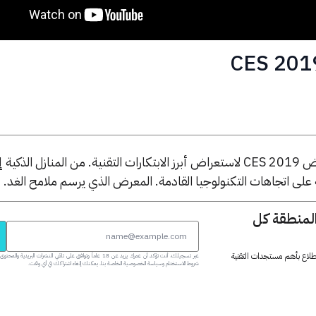
يأخذك الفيديو في جولة داخل معرض CES 2019 لاستعراض أبرز الابتكارات التقنية. من المنازل الذكية
 على اتجاهات التكنولوجيا القادمة. المعرض الذي يرسم ملامح الغد.
المنطقة كل
 اطلاع بأهم مستجدات التقنية
عبر تسجيلك، أنت تؤكد أن عمرك يزيد عن 18 عاماً وتوافق على تلقي النشرات البر
شروط الاستخدام وسياسة الخصوصية الخاصة بنا. يمكنك إلغاء اشتراكك في أي وقت.