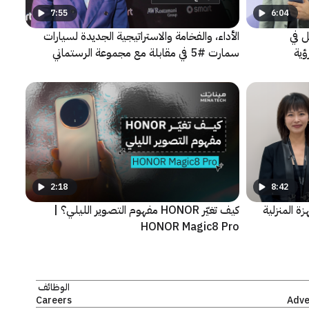
7:55
6:04
ل في
الأداء، والفخامة والاستراتيجية الجديدة لسيارات
ؤية
سمارت #5 في مقابلة مع مجموعة الرستماني
2:18
8:42
ة المنزلية
كيف تغيّر HONOR مفهوم التصوير الليلي؟ |
HONOR Magic8 Pro
الوظائف
Careers
Adve