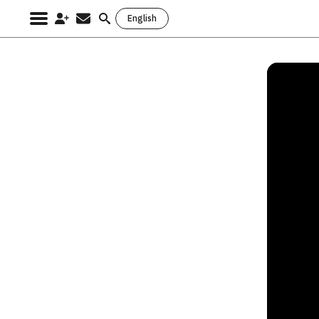
English
Search
for: