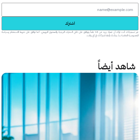
اشترك
عبر تسجيلك، أنت تؤكد أن عمرك يزيد عن 18 عاماً وتوافق على تلقي النشرات البريدية والمحتوى الترويجي، كما توافق على شروط الاستخدام وسياسة
خاصة بنا. يمكنك إلغاء اشتراكك في أي وقت.
هد أيضاً