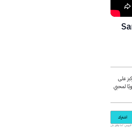
Samsung 
عند إطلاقه، مع التركيز على
لمزايا التي جعلت Samsung Galaxy Note 9 خيارًا قويًا لمحبي
اشترك
يدية والمحتوى الترويجي، كما توافق على