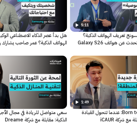
5:11
ونج تعريف الهواتف الذكية؟
هل بدأ عصر الذكاء الاصطناعي الوكي
محمد عزاوي يتحدث عن هواتف Galaxy S26
الهواتف الذكية؟ عمر صاحب يشارك ر
سامسونج
1:49
فلسفة Born to Play: عندما تتحول القيادة
سعي متواصل للريادة في مجال الأجهز
 مع شركة iCAUR
الذكية: مقابلة مع شركة Dreame