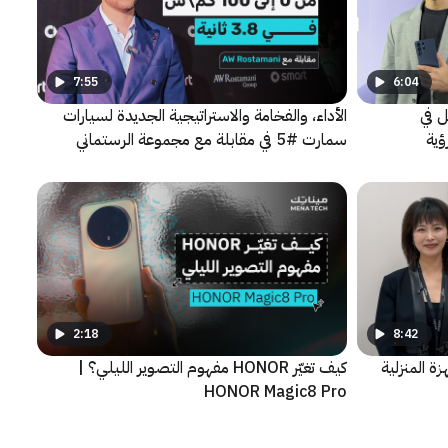
7:55
6:04
ل في
الأداء، والفخامة والاستراتيجية الجديدة لسيارات
ؤية
سمارت #5 في مقابلة مع مجموعة الرستماني
2:18
8:42
ة المنزلية
كيف تغيّر HONOR مفهوم التصوير الليلي؟ |
HONOR Magic8 Pro