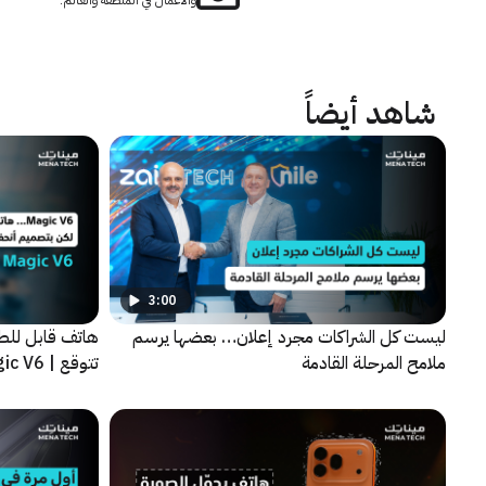
والأعمال في المنطقة والعالم.
شاهد أيضاً
3:00
ليست كل الشراكات مجرد إعلان… بعضها يرسم
هاتف قابل للط
ملامح المرحلة القادمة
تتوقع | HONOR Magic V6