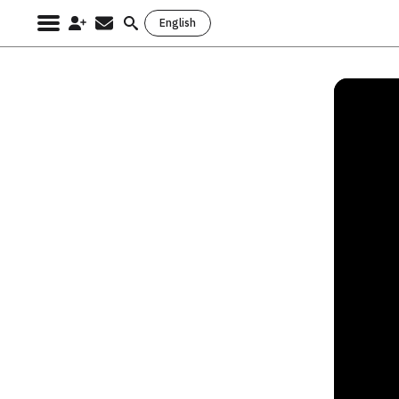
English
Search
for: