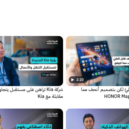
2:20
يّ لكن بتصميم أنحف مما
شركة Kia تراهن على مستقبل يتجا
مقابلة مع Kia