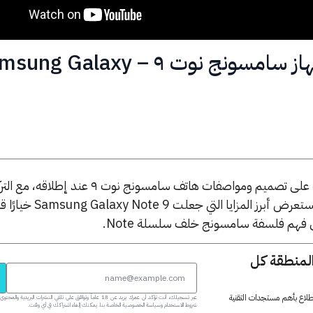
النظرة الأولية على جهاز سامسونج نوت ٩ – Galaxy
يأخذك هذا الفيديو في جولة سريعة على تصميم ومواصفات هاتف سامسونج نوت ٩ 
القلم الذكي والتحسينات العملية. يستعرض أبرز ا
ى فهم فلسفة سامسونج خلف سلسلة Note.
المنطقة كل
 اطلاع بأهم مستجدات التقنية
عبر تسجيلك، أنت تؤكد أن عمرك يزيد عن 18 عاماً وتوافق على تلقي النشرات البر
شروط الاستخدام وسياسة الخصوصية الخاصة بنا. يمكنك إلغاء اشتراكك في أي وقت.