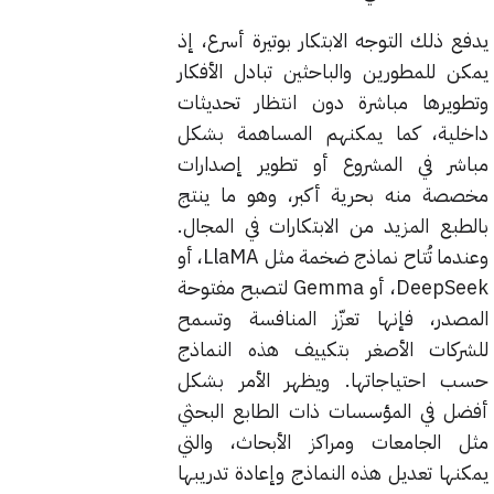
يدفع ذلك التوجه الابتكار بوتيرة أسرع، إذ
يمكن للمطورين والباحثين تبادل الأفكار
وتطويرها مباشرة دون انتظار تحديثات
داخلية، كما يمكنهم المساهمة بشكل
مباشر في المشروع أو تطوير إصدارات
مخصصة منه بحرية أكبر، وهو ما ينتج
بالطبع المزيد من الابتكارات في المجال.
وعندما تُتاح نماذج ضخمة مثل LlaMA، أو
DeepSeek، أو Gemma لتصبح مفتوحة
المصدر، فإنها تعزّز المنافسة وتسمح
للشركات الأصغر بتكييف هذه النماذج
حسب احتياجاتها. ويظهر الأمر بشكل
أفضل في المؤسسات ذات الطابع البحثي
مثل الجامعات ومراكز الأبحاث، والتي
يمكنها تعديل هذه النماذج وإعادة تدريبها