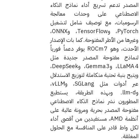
المصدر تدعم تسريع أداء نماذج الذكاء
الاصطناعي على وحدات معالجة
الرسوميات، مع توصيف شامل لتشغيل
PyTorch، وTensorFlow، وONNX،
وغيرها من الأطر المفتوحة. كما بات الإصدار
الأحدث، وهو ROCm 7 يوفر دعماً فورياً
لنماذج مفتوحة المصدر جديدة مثل
LLaMA 4، وGemma 3، وDeepSeek،
ويتيح بنية تحتية متكاملة لتوزيع الاستدلال
عبر أدوات مثل SGLang، وvLLM،
وllm‑d. وبهذه الطريقة، يستطيع
المطورون نشر نماذج الذكاء الاصطناعي
مفتوحة المصدر بحرية ومرونة عالية على
أنظمة AMD، مستفيدين من أقصى أداء
لكل واط قادر على المنافسة مع الحلول
المغلقة.