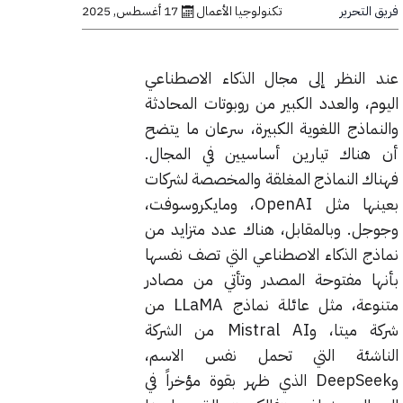
فريق التحرير
تكنولوجيا الأعمال
17 أغسطس, 2025
عند النظر إلى مجال الذكاء الاصطناعي
اليوم، والعدد الكبير من روبوتات المحادثة
والنماذج اللغوية الكبيرة، سرعان ما يتضح
أن هناك تيارين أساسيين في المجال.
فهناك النماذج المغلقة والمخصصة لشركات
بعينها مثل OpenAI، ومايكروسوفت،
وجوجل. وبالمقابل، هناك عدد متزايد من
نماذج الذكاء الاصطناعي التي تصف نفسها
بأنها مفتوحة المصدر وتأتي من مصادر
متنوعة، مثل عائلة نماذج LLaMA من
شركة ميتا، وMistral AI من الشركة
الناشئة التي تحمل نفس الاسم،
وDeepSeek الذي ظهر بقوة مؤخراً في