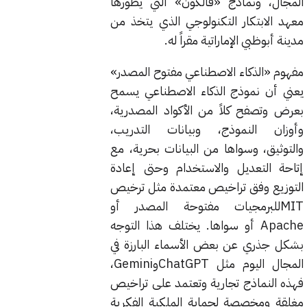
المجال، ونماذج «فالكون» التي يطورها
معهد الابتكار التكنولوجي الذي يتخذ من
مدينة أبوظبي الإماراتية مقراً له.
مفهوم «الذكاء الاصطناعي مفتوح المصدر»
يعني أن نموذج الذكاء الاصطناعي يسمح
بعرض وتصفح كلاً من الأكواد المصدرية،
وأوزان النموذج، وبيانات التدريب،
والتوثيق، وسواها من البيانات بحرية، مع
إتاحة التعديل والاستخدام وحتى إعادة
التوزيع وفق تراخيص معتمدة مثل ترخيص
MITللبرمجيات مفتوحة المصدر أو
Apache أو سواها. يختلف هذا التوجه
بشكل جذري عن بعض الأسماء البارزة في
المجال اليوم مثل ChatGPTوGemini،
فهذه النماذج تجارية وتعتمد على تراخيص
مغلقة ومخصصة لحماية الملكية الفكرية