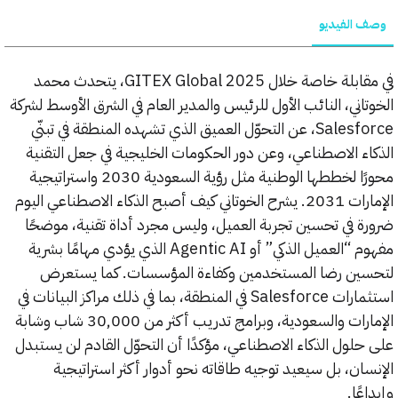
الفيديو
في مقابلة خاصة خلال GITEX Global 2025، يتحدث محمد
ني، النائب الأول للرئيس والمدير العام في الشرق الأوسط لشركة
Salesforce، عن التحوّل العميق الذي تشهده المنطقة في تبنّي
ء الاصطناعي، وعن دور الحكومات الخليجية في جعل التقنية
محورًا لخططها الوطنية مثل رؤية السعودية 2030 واستراتيجية
الإمارات 2031. يشرح الخوتاني كيف أصبح الذكاء الاصطناعي اليوم
 في تحسين تجربة العميل، وليس مجرد أداة تقنية، موضحًا
مفهوم “العميل الذكي” أو Agentic AI الذي يؤدي مهامًا بشرية
ن رضا المستخدمين وكفاءة المؤسسات. كما يستعرض
استثمارات Salesforce في المنطقة، بما في ذلك مراكز البيانات في
الإمارات والسعودية، وبرامج تدريب أكثر من 30,000 شاب وشابة
لول الذكاء الاصطناعي، مؤكدًا أن التحوّل القادم لن يستبدل
ان، بل سيعيد توجيه طاقاته نحو أدوار أكثر استراتيجية
ًا.