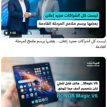
3:00
كل الشراكات مجرد إعلان… بعضها يرسم ملامح المرحلة
ة