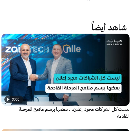
هد أيضاً
3:00
كل الشراكات مجرد إعلان… بعضها يرسم ملامح المرحلة
ة