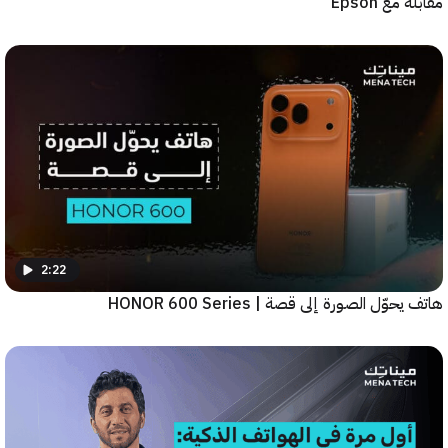
ع Epson
2:22
ّل الصورة إلى قصة | HONOR 600 Series