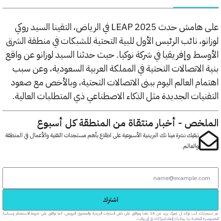
على هامش حدث LEAP 2025 في الرياض، التقينا السيد روكي
و، نائب الرئيس الأول للبية التحتية للشبكات في منطقة الشرق
ط وإفريقيا في شركة نوكيا. حيث حدثنا السيد لوزانو عن واقع
الاتصالات التحتية في المملكة العربية السعودية، وعن سبب
م العالم اليوم ببنى الاتصالات التحتية، وبالأخص مع صعود
يات الجديدة مثل الذكاء الاصطناعي ذي المتطلبات العالية.
خص - أخبار منتقاة من المنطقة كل أسبوع
تبقيك نشرة مينا تك البريدية الأسبوعية على اطلاع بأهم مستجدات التقنية والأعمال في المنطقة
والعالم.
اشترك
عبر تسجيلك، أنت تؤكد أن عمرك يزيد عن 18 عاماً وتوافق على تلقي النشرات البريدية والمحتوى الترويجي، كما توافق على شروط الاستخدام وسياسة
خاصة بنا. يمكنك إلغاء اشتراكك في أي وقت.