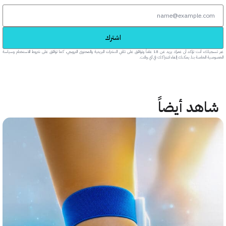
اشترك
عبر تسجيلك، أنت تؤكد أن عمرك يزيد عن 18 عاماً وتوافق على تلقي النشرات البريدية والمحتوى الترويجي، كما توافق على شروط الاستخدام وسياسة
خاصة بنا. يمكنك إلغاء اشتراكك في أي وقت.
هد أيضاً