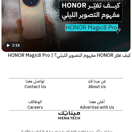
2:18
يلي؟ | HONOR Magic8 Pro
عن مينا تك
تواصل معنا
Contact Us
About Us
أعلن معنا
الوظائف
Careers
Advertise with Us
مينا تك – أكبر منصة إعلامية باللغة العربية متخصصة في التكنولوجيا والأعمال