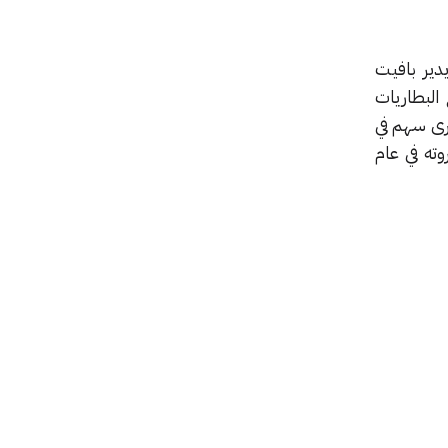
دير بافيت
كو وصانع البطاريات
رى سهم في
ي سن الثالثة عشر، ووعد بالتخلي عن 99% من ثروته في عام