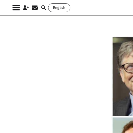
English
Search
for: