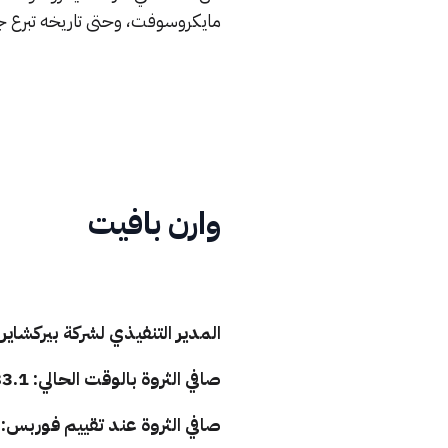
مايكروسوفت، وحتى تاريخه تبرع جيتس بنحو 35.8 مليار دولار من أسهم شركة
وارن بافيت
المدير التنفيذي لشركة بيركشاير
صافي الثروة بالوقت الحالي: 83.1 مليار دولار.
صافي الثروة عند تقييم فوربس: 82.5 مليار دولار.