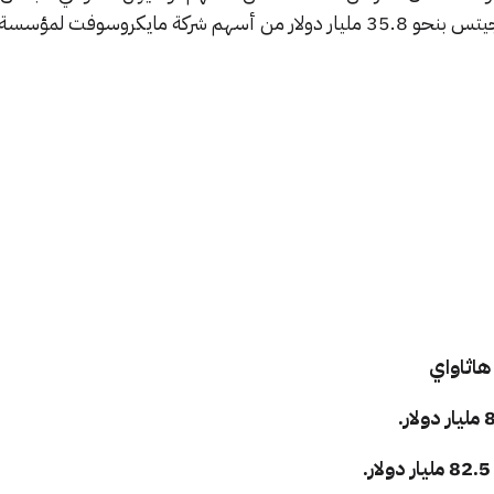
 مايكروسوفت لمؤسسة جيتس.
 هاثاواي