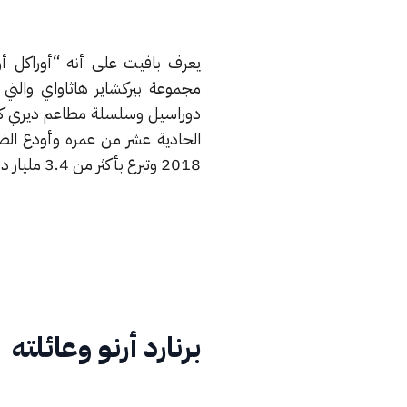
يعرف بافيت على أنه “أوراكل أو
دوراسيل وسلسلة مطاعم ديري كوي
2018 وتبرع بأكثر من 3.4 مليار دولار أغلبها كان لمؤسسة بيل وميلندا جيتس.
برنارد أرنو وعائلته