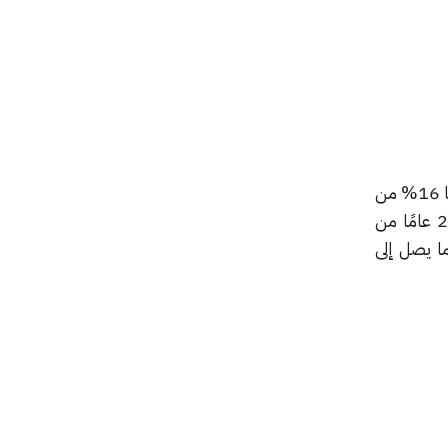
أسس جيف بيزوس عملاقة التجارة الإلكترونية أمازون عام 1994 في سياتل ولا يزال يملك حصة نسبتها 16% من
الأسهم، وقد مر بيزوس ببعض المشاكل مؤخرًا والتي ادت إلى طلاقه من زوجته ماكينزي بعد مرور 25 عامًا من
ا يصل إلى