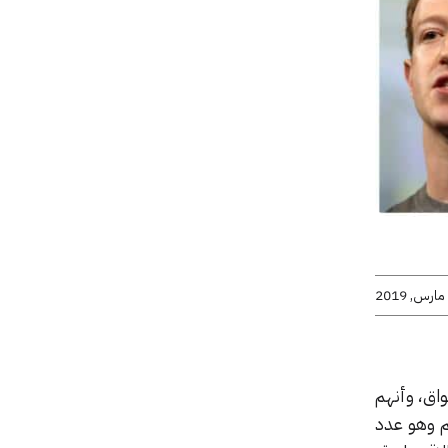
واق، وأنهم
ك 2115 ملياردير حول العالم وهو عدد