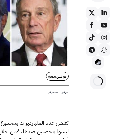
مواضيع مميزة
فريق التحرير
أغنى 10 مليارديرات في العالم –
تقلص عدد المليارديرات ومجموع ثر