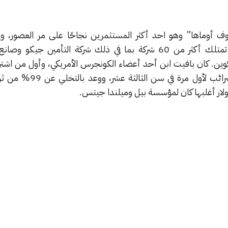
ف أوماها” وهو احد أكثر المستثمرين نجاحًا على مر العصور، وي
مجموعة بيركشاير هاثاواي والتي تمتلك أكثر من 60 شركة بما في ذلك شركة التأمين جي
ن. كان بافيت ابن أحد أعضاء الكونجرس الأمريكي، وأول من اشت
الحادية عشر من عمره وأودع الضرائب لأول مرة ف