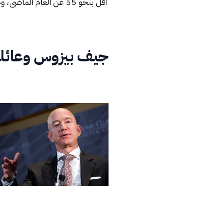
أقل بنحو 55 عن العام الماضي، وكانت منطقة آسيا والمحيط الهادىء هي أكثر المناطق تضررًا بالأحوال الاقتصادية.
جيف بيزوس وعائلت