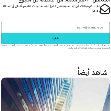
تبقيك نشرة مينا تك البريدية الأسبوعية على اطلاع بأهم مستجدات التقنية والأعمال في المنطقة
والعالم.
اشترك
عبر تسجيلك، أنت تؤكد أن عمرك يزيد عن 18 عاماً وتوافق على تلقي النشرات البريدية والمحتوى الترويجي، كما توافق على شروط الاستخدام وسياسة
خاصة بنا. يمكنك إلغاء اشتراكك في أي وقت.
هد أيضاً