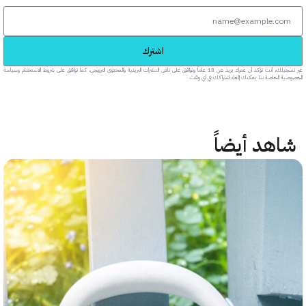
اشترك
عبر تسجيلك، أنت تؤكد أن عمرك يزيد عن 18 عاماً وتوافق على تلقي النشرات البريدية والمحتوى الترويجي، كما توافق على شروط الاستخدام وسياسة
خاصة بنا. يمكنك إلغاء اشتراكك في أي وقت.
هد أيضاً