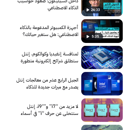
داخل السيليكون: صعود حواسيب
الذكاء الاصطناعي
26:33
أجهزة الكمبيوتر المدعومة بالذكاء
الاصطناعي: هل ستغير حياتك؟
5:35
لمنافسة إنفيديا وكوالكوم، إنتل
ستطلق شرائح إلكترونية متطورة
للسيارات
الجيل الرابع عشر من معالجات إنتل
يصدر مع ميزات جديدة للذكاء
الاصطناعي
لا مزيد من “i7” و”i9″، إنتل
ستتخلى عن حرف “i” في أسماء
معالجاتها الموجهة للأفراد